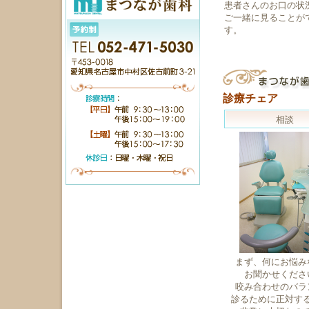
患者さんのお口の状
ご一緒に見ることが
す。
診療チェア
相談
まず、何にお悩み
お聞かせくださ
咬み合わせのバラ
診るために正対す